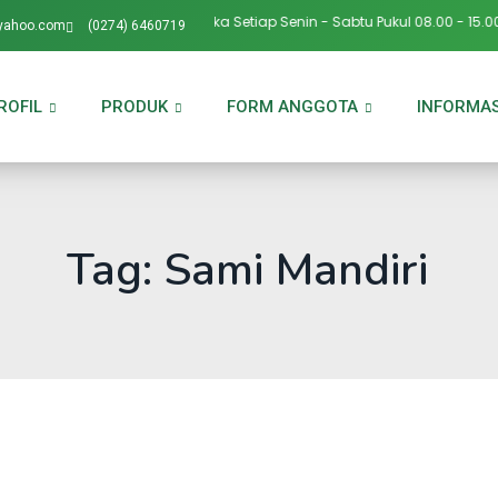
yanan BMT Artha Barokah Buka Setiap Senin - Sabtu Pukul 08.00 - 15.00 W
yahoo.com
(0274) 6460719
ROFIL
PRODUK
FORM ANGGOTA
INFORMAS
Tag: Sami Mandiri