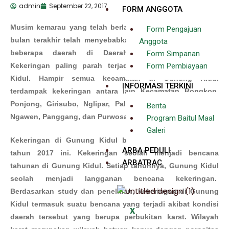
admin
September 22, 2017
FORM ANGGOTA
Musim kemarau yang telah berlangsung selama beberapa
Form Pengajuan
bulan terakhir telah menyebabkan bencana kekeringan di
Anggota
beberapa daerah di Daerah Istimewa Yogyakarta.
Form Simpanan
Kekeringan paling parah terjadi di Kabupaten Gunung
Form Pembiayaan
Kidul. Hampir semua kecamatan di Gunung Kidul
INFORMASI TERKINI
terdampak kekeringan antara lain Kecamatan Rongkop,
Ponjong, Girisubo, Nglipar, Paliyan, Tanjungsari, Tepus,
Berita
Ngawen, Panggang, dan Purwosari.
Program Baitul Maal
Galeri
Kekeringan di Gunung Kidul bukan hanya terjadi pada
ARBA PEDULI
tahun 2017 ini. Kekeringan seolah menjadi bencana
ARBATRAC
tahunan di Gunung Kidul. Setiap tahunnya, Gunung Kidul
seolah menjadi langganan bencana kekeringan.
Berdasarkan study dan penelitian, kekeringan di Gunung
Kidul termasuk suatu bencana yang terjadi akibat kondisi
X
daerah tersebut yang berupa perbukitan karst. Wilayah