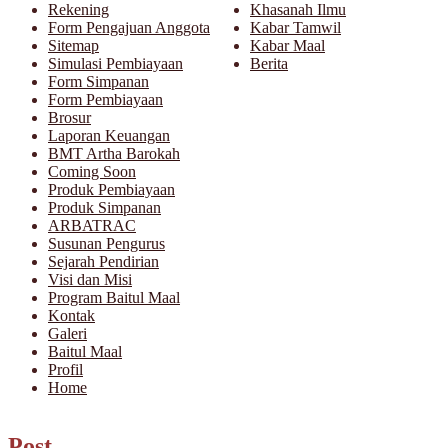
Rekening
Khasanah Ilmu
Form Pengajuan Anggota
Kabar Tamwil
Sitemap
Kabar Maal
Simulasi Pembiayaan
Berita
Form Simpanan
Form Pembiayaan
Brosur
Laporan Keuangan
BMT Artha Barokah
Coming Soon
Produk Pembiayaan
Produk Simpanan
ARBATRAC
Susunan Pengurus
Sejarah Pendirian
Visi dan Misi
Program Baitul Maal
Kontak
Galeri
Baitul Maal
Profil
Home
Post