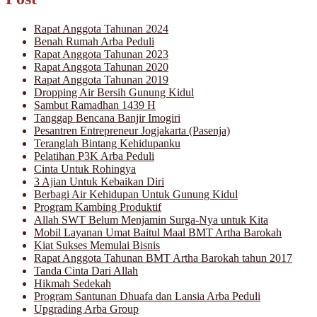
Rapat Anggota Tahunan 2024
Benah Rumah Arba Peduli
Rapat Anggota Tahunan 2023
Rapat Anggota Tahunan 2020
Rapat Anggota Tahunan 2019
Dropping Air Bersih Gunung Kidul
Sambut Ramadhan 1439 H
Tanggap Bencana Banjir Imogiri
Pesantren Entrepreneur Jogjakarta (Pasenja)
Teranglah Bintang Kehidupanku
Pelatihan P3K Arba Peduli
Cinta Untuk Rohingya
3 Ajian Untuk Kebaikan Diri
Berbagi Air Kehidupan Untuk Gunung Kidul
Program Kambing Produktif
Allah SWT Belum Menjamin Surga-Nya untuk Kita
Mobil Layanan Umat Baitul Maal BMT Artha Barokah
Kiat Sukses Memulai Bisnis
Rapat Anggota Tahunan BMT Artha Barokah tahun 2017
Tanda Cinta Dari Allah
Hikmah Sedekah
Program Santunan Dhuafa dan Lansia Arba Peduli
Upgrading Arba Group